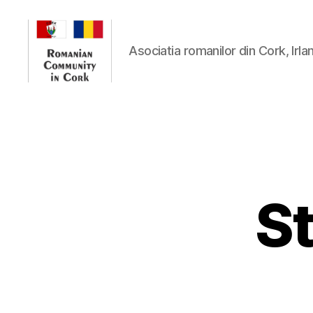
Asociatia romanilor din Cork, Irla
Romanian
Community
In
Cork
St