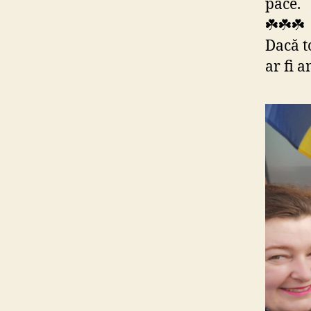
pace.
☘️☘️☘️
Dacă t
ar fi 