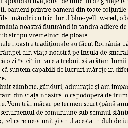
 aplaudau ovațional de dincolo de grilaje ia
i, oameni printre oameni din toate colțurile 
ilat mândri cu tricolorul blue-yellow-red, o 
mânia noastră fluturând in tandra adiere de 
sub stropii vremelnici de ploaie.
ele noastre tradiționale au făcut România p
crâmpei din viața noastră pe Insula de smaral
că o zi “aici” in care a trebuit să arătăm lumii
i că suntem capabili de lucruri mărețe in dife
ze.
mit zâmbete, gânduri, admirație și am impăr
 trăiri din viața noastră, o capodoperă de fru
ire. Vom trăi măcar pe termen scurt (până anu
) sentimentul de comuniune sub semnul sfânt
, cel care ne-a unit și anul acesta in duh de iu