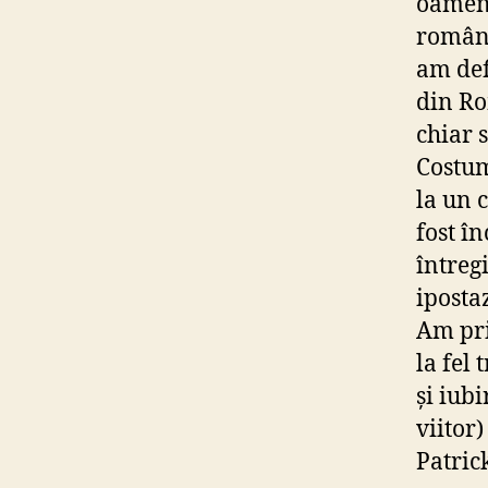
oameni
români
am def
din Ro
chiar 
Costum
la un 
fost în
întreg
iposta
Am pri
la fel
și iub
viitor
Patrick