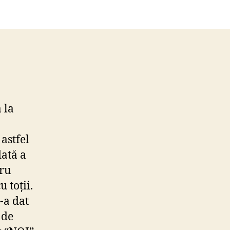
ick
3
 la
astfel
dată a
tru
 toții.
-a dat
 de