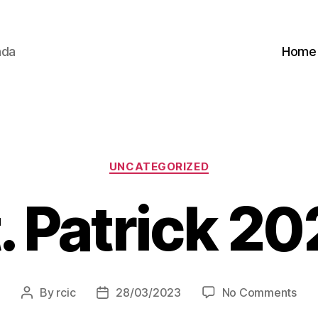
nda
Home
Categories
UNCATEGORIZED
. Patrick 2
on
By
rcic
28/03/2023
No Comments
Post
Post
St.
author
date