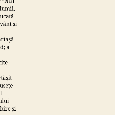
r “NOI”
lumii,
bucată
vânt și
ărtașă
d; a
rite
tășit
musețe
l
ului
bire și