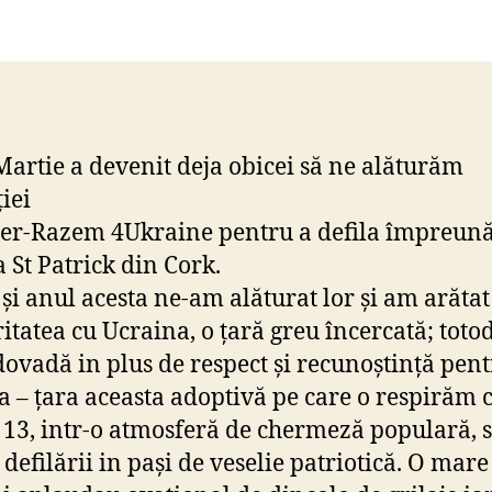
Patr
202
Martie a devenit deja obicei să ne alăturăm
iei
er-Razem 4Ukraine pentru a defila împreună
 St Patrick din Cork.
 și anul acesta ne-am alăturat lor și am arătat 
ritatea cu Ucraina, o țară greu încercată; toto
 dovadă in plus de respect și recunoștință pen
a – țara aceasta adoptivă pe care o respirăm cu
 13, intr-o atmosferă de chermeză populară, s
 defilării in pași de veselie patriotică. O mare