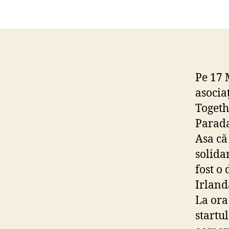
Pe 17 
asociaț
Togeth
Parada
Asa că
solida
fost o
Irland
La ora
startul