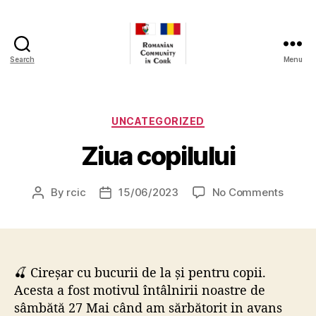
Search
Menu
Romanian
Community
In
Cork
Categories
UNCATEGORIZED
Ziua copilului
on
By
rcic
15/06/2023
No Comments
Post
Post
Ziua
author
date
copilul
🍒 Cireșar cu bucurii de la și pentru copii.
Acesta a fost motivul întâlnirii noastre de
sâmbătă 27 Mai când am sărbătorit in avans