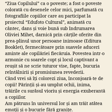
“Ziua Copilului” ca o poveste; a fost o poveste
colorată cu desenele celor mici, parfumată cu
fotografiile copiilor care au participat la
proiectul “Edufoto Cultural”, animată cu
cântec, dans și voie bună sub îndrumarea
Oliviei Mihet, darnică prin cărțile oferite din
prea-plinul unor persoane inimoase (Editura
Booklet), fermecătoare prin suavele aduceri
aminte ale copilăriei fiecăruia. Povestea intr-o
armonie cu soarele copt și locul captivant a
reușit să ne scrie tuturor vise, fapte, bucuria
reîntâlnirii și promisiunea revederii.
Când vrei să îți colorezi ziua, înconjoară-te de
copii! Părinții și-au umplut ochii, inima,
trăirile cu surâsul vioriu și energia exuberantă
a copiilor.
Am pătruns în universul lor și am trăit atâtea
emoții și o bucurie fără granițe.